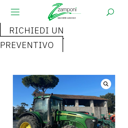
NUOVO
RICHIEDI UN
USATO
PREVENTIVO
ULTIME NOVITÀ
RICAMBI
GARDEN
ASSISTENZA