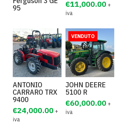
Ferguson 3 GE
€
11,000.00
95
VENDUTO
ANTONIO
JOHN DEERE
CARRARO TRX
5100 R
9400
€
60,000.00
€
24,000.00