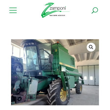
NUOVO
USATO
ULTIME NOVITÀ
RICAMBI
GARDEN
ASSISTENZA