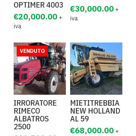
OPTIMER 4003
€
30,000.00
€
20,000.00
VENDUTO
IRRORATORE
MIETITREBBIA
RIMECO
NEW HOLLAND
ALBATROS
AL 59
2500
€
68,000.00